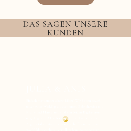
DAS SAGEN UNSERE
KUNDEN
JULIA & ANIS
Einfach nur wunderschöne Bilder! Wir hatten sowohl
unser After Wedding als auch unser Babyshooting mit
Franzi und Marcel und sind von beiden Ergebnissen
mega begeistert! Die beiden haben einfach ein super
Auge, total kreative Ideen und schaffen immer eine
Wohlfühlatmosphäre! Vor allem beim Babyshooting