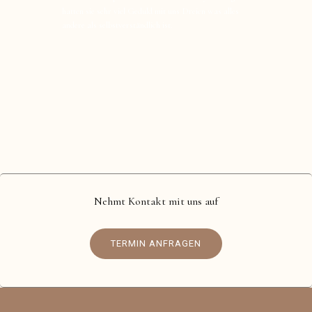
hatten sie sehr viel Geduld mit uns Dreien was alles
andere als selbstverständlich ist.
Nehmt Kontakt mit uns auf
TERMIN ANFRAGEN