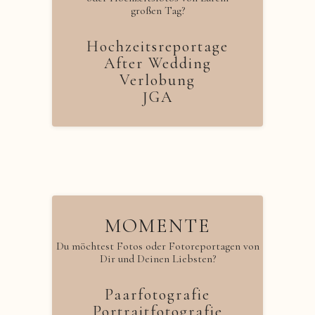
großen Tag?
Hochzeitsreportage
After Wedding
Verlobung
JGA
MOMENTE
Du möchtest Fotos oder Fotoreportagen von
Dir und Deinen Liebsten?
Paarfotografie
Portraitfotografie